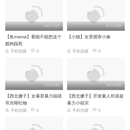
38分14秒
41分24秒
【鱼mama】看能不能把这个
【小猫】女景观审小偷
贱狗踩死
手机拍摄
0
手机拍摄
0
32分26秒
32分52秒
【西北傻子】女暴君暴力踩踏
【西北傻子】开发素人邻居超
耳光呕吐物
暴力小祖宗
手机拍摄
0
手机拍摄
0